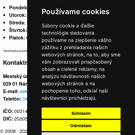
Pondelok:
07:30 - 15:30
Používame cookies
Utorok:
nestránkový
Streda:
07:30 - 17:00
Súbory cookie a ďalšie
Štvrtok:
nestránkový
technológie sledovania
Piatok:
07:30 - 14:00
používame na zlepšenie vášho
zážitku z prehliadania našich
Obedňajšia prestávka v trvaní 30 minút v čase medzi 10:30 - 11:30 hod.
webových stránok, na to, aby sme
Kontaktné údaje
vám zobrazovali prispôsobený
obsah a cielené reklamy, na
Mestský úrad, Cyrila a Metoda 329/6,
analýzu návštevnosti našich
029 01 Námestovo
webových stránok a na
E-mail:
sekretariat@namestovo.sk
pochopenie toho, odkiaľ naši
návštevníci prichádzajú.
Telefón:
043 5504711
IČO:
00314676
Súhlasím
DIČ:
2020571707
Odmietam
© 2008 - 2026
Námestovo.sk