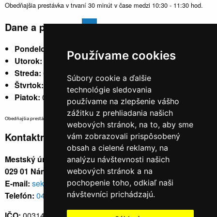
Obedňajšia prestávka v trvaní 30 minút v čase medzi 10:30 - 11:30 hod.
Dane a poplatky
Pondelok:
07:30 - 15:30
Používame cookies
Utorok:
nestránkový
Streda:
07:30 - 17:00
Súbory cookie a ďalšie
Štvrtok:
nestránkový
technológie sledovania
Piatok:
07:30 - 14:00
používame na zlepšenie vášho
zážitku z prehliadania našich
Obedňajšia prestávka v trvaní 30 minút v čase medzi 10:30 - 11:30 hod.
webových stránok, na to, aby sme
Kontaktné údaje
vám zobrazovali prispôsobený
obsah a cielené reklamy, na
Mestský úrad, Cyrila a Metoda 329/6,
analýzu návštevnosti našich
029 01 Námestovo
webových stránok a na
E-mail:
sekretariat@namestovo.sk
pochopenie toho, odkiaľ naši
návštevníci prichádzajú.
Telefón:
043 5504711
IČO:
00314676