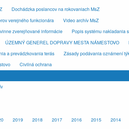
sZ
Dochádzka poslancov na rokovaniach MsZ
erov verejného funkcionára
Video archív MsZ
vinne zverejňované informácie
Popis systému nakladania 
ÚZEMNÝ GENEREL DOPRAVY MESTA NÁMESTOVO
ia a prevádzkovania terás
Zásady podávania oznámení týkaj
stovo
Civilná ochrana
ív
20
2019
2018
2017
2016
2015
2014