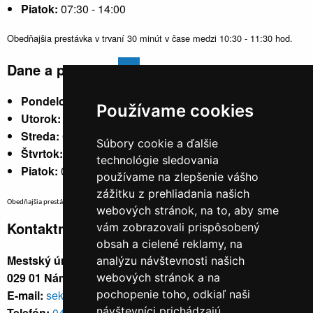
Piatok:
07:30 - 14:00
Obedňajšia prestávka v trvaní 30 minút v čase medzi 10:30 - 11:30 hod.
Dane a poplatky
Pondelok:
07:30 - 15:30
Používame cookies
Utorok:
nestránkový
Streda:
07:30 - 17:00
Súbory cookie a ďalšie
Štvrtok:
nestránkový
technológie sledovania
Piatok:
07:30 - 14:00
používame na zlepšenie vášho
zážitku z prehliadania našich
Obedňajšia prestávka v trvaní 30 minút v čase medzi 10:30 - 11:30 hod.
webových stránok, na to, aby sme
Kontaktné údaje
vám zobrazovali prispôsobený
obsah a cielené reklamy, na
Mestský úrad, Cyrila a Metoda 329/6,
analýzu návštevnosti našich
029 01 Námestovo
webových stránok a na
E-mail:
sekretariat@namestovo.sk
pochopenie toho, odkiaľ naši
návštevníci prichádzajú.
Telefón:
043 5504711