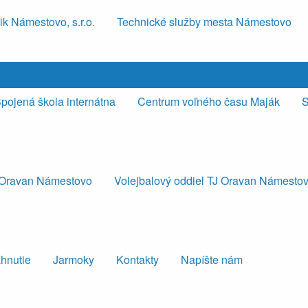
k Námestovo, s.r.o.
Technické služby mesta Námestovo
pojená škola internátna
Centrum voľného času Maják
S
J Oravan Námestovo
Volejbalový oddiel TJ Oravan Námesto
ahnutie
Jarmoky
Kontakty
Napíšte nám