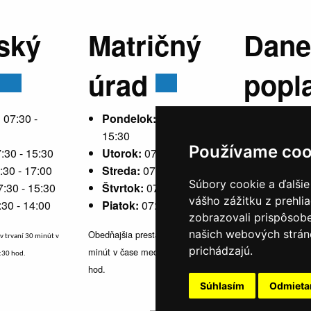
ský
Matričný
Dane
úrad
popl
:
07:30 -
Pondelok:
07:30 -
15:30
Používame coo
:30 - 15:30
Utorok:
07:30 - 15:30
Pondelok
:30 - 17:00
Streda:
07:30 - 17:00
15:30
Súbory cookie a ďalšie
7:30 - 15:30
Štvrtok:
07:30 - 15:30
Utorok:
ne
vášho zážitku z prehli
:30 - 14:00
Piatok:
07:30 - 14:00
Streda:
07
zobrazovali prispôsobe
Štvrtok:
n
našich webových stráno
Obedňajšia prestávka v trvaní 30
v trvaní 30 minút v
Piatok:
07
prichádzajú.
minút v čase medzi 10:30 - 11:30
1:30 hod.
hod.
Obedňajšia prestávka 
Súhlasím
Odmiet
čase medzi 10:30 - 1