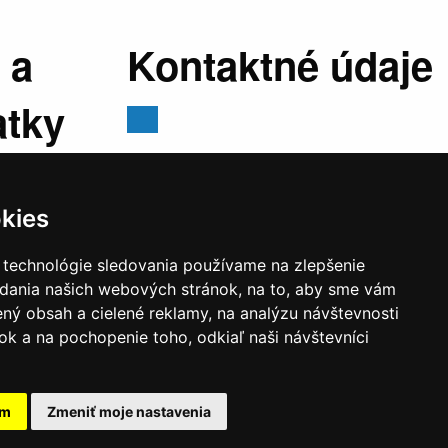
 a
Kontaktné údaje
atky
Mestský úrad, Cyrila a Metoda 329/6,
029 01 Námestovo
kies
E-mail:
sekretariat@namestovo.sk
:
07:30 -
Telefón:
043 5504711
 technológie sledovania používame na zlepšenie
stránkový
IČO:
00314676
adania našich webových stránok, na to, aby sme vám
:30 - 17:00
DIČ:
2020571707
ný obsah a cielené reklamy, na analýzu návštevnosti
estránkový
k a na pochopenie toho, odkiaľ naši návštevníci
:30 - 14:00
v trvaní 30 minút v
am
Zmeniť moje nastavenia
1:30 hod.