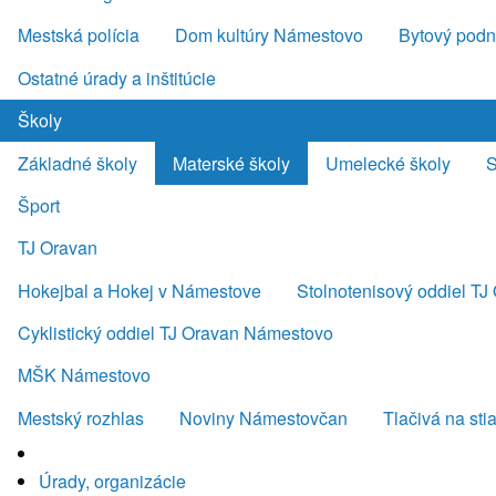
Mestská polícia
Dom kultúry Námestovo
Bytový podni
Ostatné úrady a inštitúcie
Školy
Základné školy
Materské školy
Umelecké školy
S
Šport
TJ Oravan
Hokejbal a Hokej v Námestove
Stolnotenisový oddiel T
Cyklistický oddiel TJ Oravan Námestovo
MŠK Námestovo
Mestský rozhlas
Noviny Námestovčan
Tlačivá na sti
Úrady, organizácie