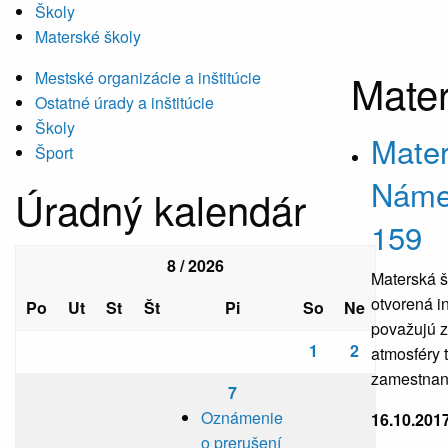
Školy
Materské školy
Mater
Mestské organizácie a inštitúcie
Ostatné úrady a inštitúcie
Školy
Mater
Šport
Náme
Úradný kalendár
159
8 / 2026
Materská š
otvorená in
Po
Ut
St
Št
Pi
So
Ne
považujú za
1
2
atmosféry 
zamestnanc
7
Oznámenie
16.10.201
o prerušení