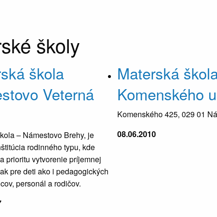
ské školy
ská škola
Materská škol
stovo Veterná
Komenského ul
Komenského 425, 029 01 N
08.06.2010
kola – Námestovo Brehy, je
štitúcia rodinného typu, kde
 prioritu vytvorenie príjemnej
tak pre deti ako i pedagogických
ov, personál a rodičov.
7