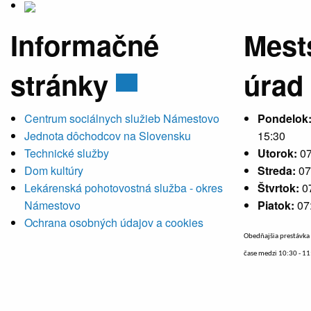
Informačné
Mest
stránky
úrad
Centrum sociálnych služieb Námestovo
Pondelok
Jednota dôchodcov na Slovensku
15:30
Technické služby
Utorok:
07
Dom kultúry
Streda:
07
Lekárenská pohotovostná služba - okres
Štvrtok:
0
Námestovo
Piatok:
07
Ochrana osobných údajov a cookies
Obedňajšia prestávka 
čase medzi 10:30 - 1