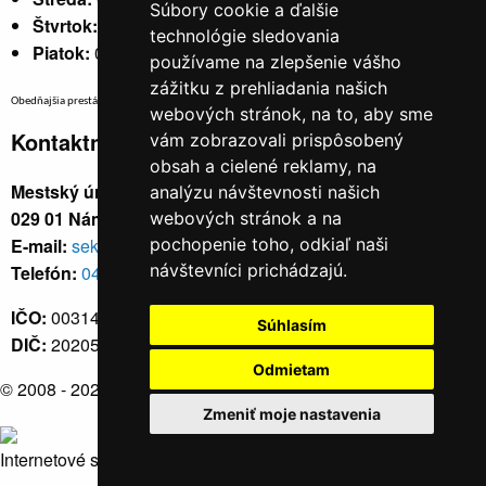
Súbory cookie a ďalšie
Štvrtok:
nestránkový
technológie sledovania
Piatok:
07:30 - 14:00
používame na zlepšenie vášho
zážitku z prehliadania našich
Obedňajšia prestávka v trvaní 30 minút v čase medzi 10:30 - 11:30 hod.
webových stránok, na to, aby sme
Kontaktné údaje
vám zobrazovali prispôsobený
obsah a cielené reklamy, na
Mestský úrad, Cyrila a Metoda 329/6,
analýzu návštevnosti našich
029 01 Námestovo
webových stránok a na
E-mail:
sekretariat@namestovo.sk
pochopenie toho, odkiaľ naši
návštevníci prichádzajú.
Telefón:
043 5504711
IČO:
00314676
Súhlasím
DIČ:
2020571707
Odmietam
© 2008 - 2026
Námestovo.sk
Zmeniť moje nastavenia
Internetové stránky