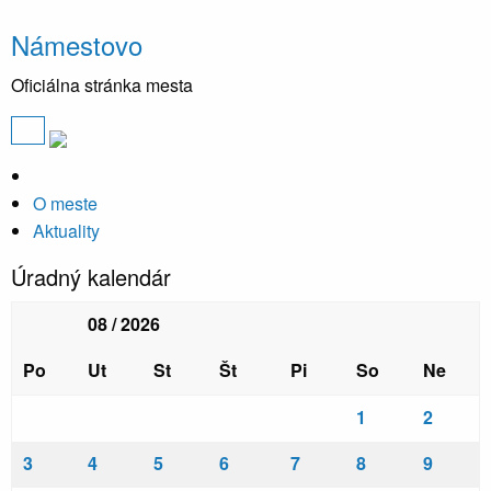
Námestovo
Oficiálna stránka mesta
O meste
Aktuality
Úradný kalendár
08 / 2026
Po
Ut
St
Št
Pi
So
Ne
1
2
3
4
5
6
7
8
9