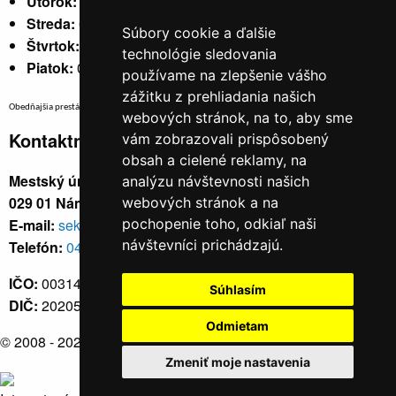
Utorok:
nestránkový
Streda:
07:30 - 17:00
Súbory cookie a ďalšie
Štvrtok:
nestránkový
technológie sledovania
Piatok:
07:30 - 14:00
používame na zlepšenie vášho
zážitku z prehliadania našich
Obedňajšia prestávka v trvaní 30 minút v čase medzi 10:30 - 11:30 hod.
webových stránok, na to, aby sme
Kontaktné údaje
vám zobrazovali prispôsobený
obsah a cielené reklamy, na
Mestský úrad, Cyrila a Metoda 329/6,
analýzu návštevnosti našich
029 01 Námestovo
webových stránok a na
E-mail:
sekretariat@namestovo.sk
pochopenie toho, odkiaľ naši
návštevníci prichádzajú.
Telefón:
043 5504711
IČO:
00314676
Súhlasím
DIČ:
2020571707
Odmietam
© 2008 - 2026
Námestovo.sk
Zmeniť moje nastavenia