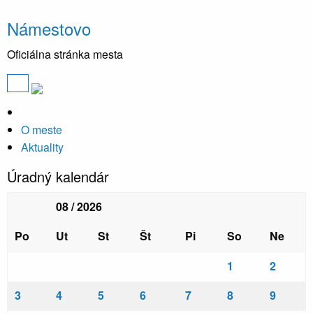
Námestovo
Oficiálna stránka mesta
O meste
Aktuality
Úradný kalendár
08 / 2026
Po
Ut
St
Št
Pi
So
Ne
1
2
3
4
5
6
7
8
9