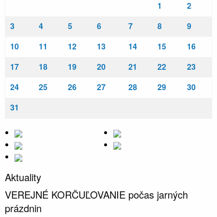
1
2
3
4
5
6
7
8
9
10
11
12
13
14
15
16
17
18
19
20
21
22
23
24
25
26
27
28
29
30
31
Aktuality
VEREJNÉ KORČUĽOVANIE počas jarných
prázdnin