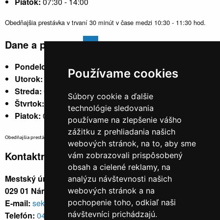
Piatok:
07:30 - 14:00
Obedňajšia prestávka v trvaní 30 minút v čase medzi 10:30 - 11:30 hod.
Dane a poplatky
Pondelok:
07:30 - 15:30
Používame cookies
Utorok:
nestránkový
Streda:
07:30 - 17:00
Súbory cookie a ďalšie
Štvrtok:
nestránkový
technológie sledovania
Piatok:
07:30 - 14:00
používame na zlepšenie vášho
zážitku z prehliadania našich
Obedňajšia prestávka v trvaní 30 minút v čase medzi 10:30 - 11:30 hod.
webových stránok, na to, aby sme
Kontaktné údaje
vám zobrazovali prispôsobený
obsah a cielené reklamy, na
Mestský úrad, Cyrila a Metoda 329/6,
analýzu návštevnosti našich
029 01 Námestovo
webových stránok a na
E-mail:
sekretariat@namestovo.sk
pochopenie toho, odkiaľ naši
návštevníci prichádzajú.
Telefón:
043 5504711