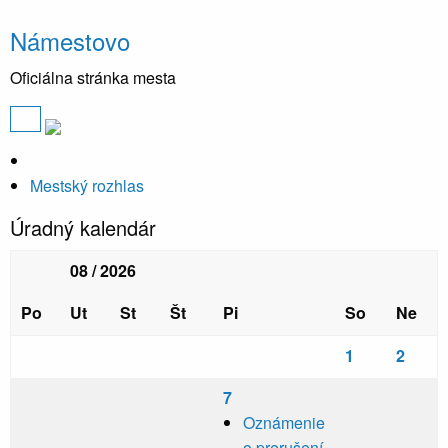
Námestovo
Oficiálna stránka mesta
Mestský rozhlas
Úradný kalendár
08 / 2026
Po
Ut
St
Št
Pi
So
Ne
1
2
7
Oznámenie
o prerušení