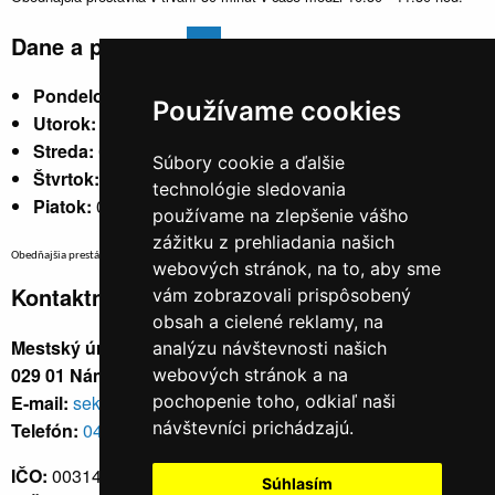
Dane a poplatky
Pondelok:
07:30 - 15:30
Používame cookies
Utorok:
nestránkový
Streda:
07:30 - 17:00
Súbory cookie a ďalšie
Štvrtok:
nestránkový
technológie sledovania
Piatok:
07:30 - 14:00
používame na zlepšenie vášho
zážitku z prehliadania našich
Obedňajšia prestávka v trvaní 30 minút v čase medzi 10:30 - 11:30 hod.
webových stránok, na to, aby sme
Kontaktné údaje
vám zobrazovali prispôsobený
obsah a cielené reklamy, na
Mestský úrad, Cyrila a Metoda 329/6,
analýzu návštevnosti našich
029 01 Námestovo
webových stránok a na
E-mail:
sekretariat@namestovo.sk
pochopenie toho, odkiaľ naši
návštevníci prichádzajú.
Telefón:
043 5504711
IČO:
00314676
Súhlasím